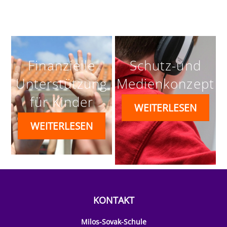
Finanzielle
Schutz-und
Unterstützung
Medienkonzept
für Kinder
WEITERLESEN
WEITERLESEN
KONTAKT
Milos-Sovak-Schule